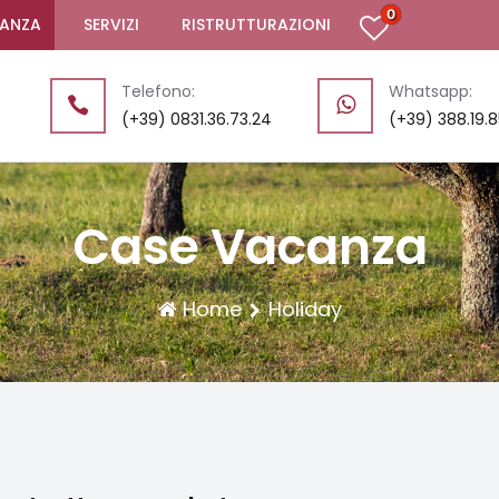
0
CANZA
SERVIZI
RISTRUTTURAZIONI
Telefono:
Whatsapp:
(+39) 0831.36.73.24
(+39) 388.19.
Case Vacanza
Home
Holiday