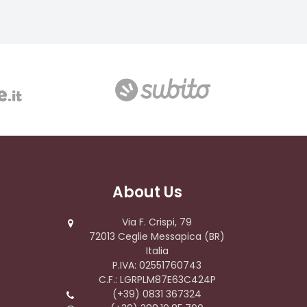
About Us
Via F. Crispi, 79
72013 Ceglie Messapica (BR)
Italia
P.IVA: 02551760743
C.F.: LGRPLM87E63C424P
(+39) 0831 367324