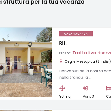
la struttura per la tua vacanza
CASA VACANZA
Rif.
-
Trattativa riser
Prezzo:
Ceglie Messapica (Brindisi
Benvenuti nella nostra acco
nella tranquilla ...
90 mq
Vani: 3
Ca